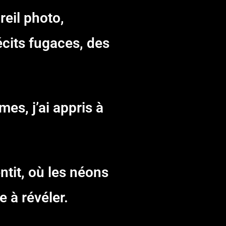
reil photo,
écits fugaces, des
es, j’ai appris à
ntit, où les néons
e à révéler.