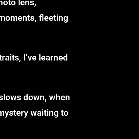
hoto lens,
 moments, fleeting
aits, I’ve learned
y slows down, when
mystery waiting to