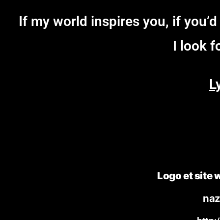
If my world inspires you, if you’
I look 
L
Logo et site
naz