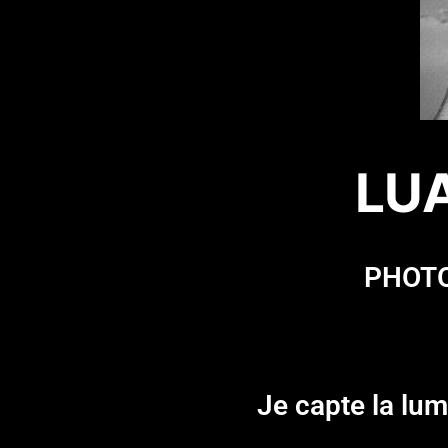
LU
PHOTO
Je capte la lum